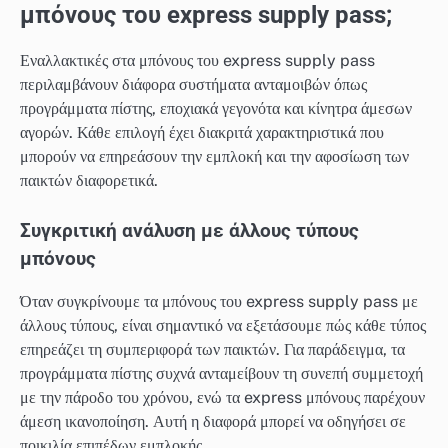
μπόνους του express supply pass;
Εναλλακτικές στα μπόνους του express supply pass
περιλαμβάνουν διάφορα συστήματα ανταμοιβών όπως
προγράμματα πίστης, εποχιακά γεγονότα και κίνητρα άμεσων
αγορών. Κάθε επιλογή έχει διακριτά χαρακτηριστικά που
μπορούν να επηρεάσουν την εμπλοκή και την αφοσίωση των
παικτών διαφορετικά.
Συγκριτική ανάλυση με άλλους τύπους
μπόνους
Όταν συγκρίνουμε τα μπόνους του express supply pass με
άλλους τύπους, είναι σημαντικό να εξετάσουμε πώς κάθε τύπος
επηρεάζει τη συμπεριφορά των παικτών. Για παράδειγμα, τα
προγράμματα πίστης συχνά ανταμείβουν τη συνεπή συμμετοχή
με την πάροδο του χρόνου, ενώ τα express μπόνους παρέχουν
άμεση ικανοποίηση. Αυτή η διαφορά μπορεί να οδηγήσει σε
ποικιλία επιπέδων εμπλοκής.