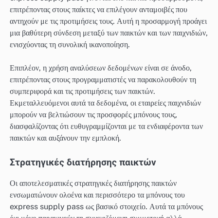
επιτρέποντας στους παίκτες να επιλέγουν ανταμοιβές που
αντηχούν με τις προτιμήσεις τους. Αυτή η προσαρμογή προάγει
μια βαθύτερη σύνδεση μεταξύ των παικτών και των παιχνιδιών,
ενισχύοντας τη συνολική ικανοποίηση.
Επιπλέον, η χρήση αναλύσεων δεδομένων είναι σε άνοδο,
επιτρέποντας στους προγραμματιστές να παρακολουθούν τη
συμπεριφορά και τις προτιμήσεις των παικτών.
Εκμεταλλευόμενοι αυτά τα δεδομένα, οι εταιρείες παιχνιδιών
μπορούν να βελτιώσουν τις προσφορές μπόνους τους,
διασφαλίζοντας ότι ευθυγραμμίζονται με τα ενδιαφέροντα των
παικτών και αυξάνουν την εμπλοκή.
Στρατηγικές διατήρησης παικτών
Οι αποτελεσματικές στρατηγικές διατήρησης παικτών
ενσωματώνουν ολοένα και περισσότερο τα μπόνους του
express supply pass ως βασικό στοιχείο. Αυτά τα μπόνους