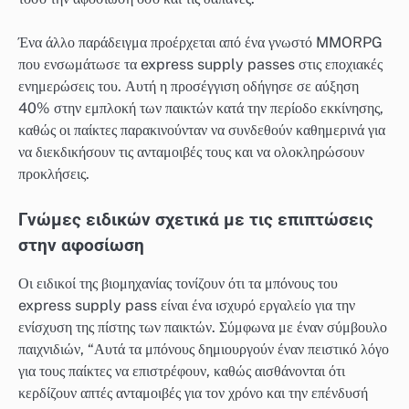
Ένα άλλο παράδειγμα προέρχεται από ένα γνωστό MMORPG
που ενσωμάτωσε τα express supply passes στις εποχιακές
ενημερώσεις του. Αυτή η προσέγγιση οδήγησε σε αύξηση
40% στην εμπλοκή των παικτών κατά την περίοδο εκκίνησης,
καθώς οι παίκτες παρακινούνταν να συνδεθούν καθημερινά για
να διεκδικήσουν τις ανταμοιβές τους και να ολοκληρώσουν
προκλήσεις.
Γνώμες ειδικών σχετικά με τις επιπτώσεις
στην αφοσίωση
Οι ειδικοί της βιομηχανίας τονίζουν ότι τα μπόνους του
express supply pass είναι ένα ισχυρό εργαλείο για την
ενίσχυση της πίστης των παικτών. Σύμφωνα με έναν σύμβουλο
παιχνιδιών, “Αυτά τα μπόνους δημιουργούν έναν πειστικό λόγο
για τους παίκτες να επιστρέφουν, καθώς αισθάνονται ότι
κερδίζουν απτές ανταμοιβές για τον χρόνο και την επένδυσή