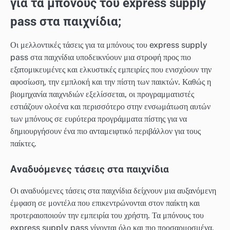
για τα μπόνους του express supply
pass στα παιχνίδια;
Οι μελλοντικές τάσεις για τα μπόνους του express supply
pass στα παιχνίδια υποδεικνύουν μια στροφή προς πιο
εξατομικευμένες και ελκυστικές εμπειρίες που ενισχύουν την
αφοσίωση, την εμπλοκή και την πίστη των παικτών. Καθώς η
βιομηχανία παιχνιδιών εξελίσσεται, οι προγραμματιστές
εστιάζουν ολοένα και περισσότερο στην ενσωμάτωση αυτών
των μπόνους σε ευρύτερα προγράμματα πίστης για να
δημιουργήσουν ένα πιο ανταμειφτικό περιβάλλον για τους
παίκτες.
Αναδυόμενες τάσεις στα παιχνίδια
Οι αναδυόμενες τάσεις στα παιχνίδια δείχνουν μια αυξανόμενη
έμφαση σε μοντέλα που επικεντρώνονται στον παίκτη και
προτεραιοποιούν την εμπειρία του χρήστη. Τα μπόνους του
express supply pass γίνονται όλο και πιο προσαρμοσμένα,