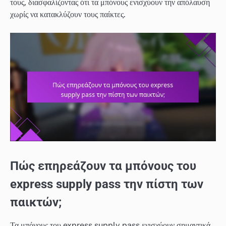
τους, διασφαλίζοντας ότι τα μπόνους ενισχύουν την απόλαυση
χωρίς να κατακλύζουν τους παίκτες.
Πώς επηρεάζουν τα μπόνους του
express supply pass την πίστη των
παικτών;
Τα μπόνους του express supply pass ενισχύουν σημαντικά