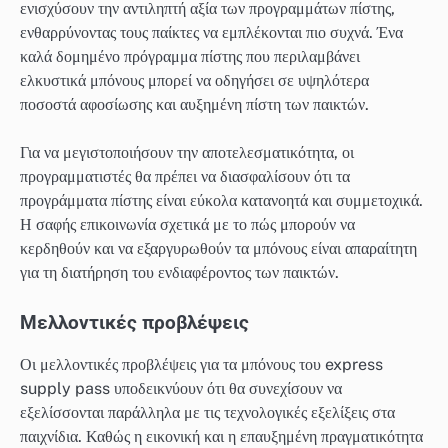
ενισχύσουν την αντιληπτή αξία των προγραμμάτων πίστης,
ενθαρρύνοντας τους παίκτες να εμπλέκονται πιο συχνά. Ένα
καλά δομημένο πρόγραμμα πίστης που περιλαμβάνει
ελκυστικά μπόνους μπορεί να οδηγήσει σε υψηλότερα
ποσοστά αφοσίωσης και αυξημένη πίστη των παικτών.
Για να μεγιστοποιήσουν την αποτελεσματικότητα, οι
προγραμματιστές θα πρέπει να διασφαλίσουν ότι τα
προγράμματα πίστης είναι εύκολα κατανοητά και συμμετοχικά.
Η σαφής επικοινωνία σχετικά με το πώς μπορούν να
κερδηθούν και να εξαργυρωθούν τα μπόνους είναι απαραίτητη
για τη διατήρηση του ενδιαφέροντος των παικτών.
Μελλοντικές προβλέψεις
Οι μελλοντικές προβλέψεις για τα μπόνους του express
supply pass υποδεικνύουν ότι θα συνεχίσουν να
εξελίσσονται παράλληλα με τις τεχνολογικές εξελίξεις στα
παιχνίδια. Καθώς η εικονική και η επαυξημένη πραγματικότητα