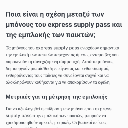
Ποια είναι η σχέση μεταξύ των
μπόνους του express supply pass και
της εμπλοκής των παικτών;
Τα μπόνους του express supply pass ενισχύουν σημαντικά
την εμπλοκή των παικτών παρέχοντας άμεσες ανταμοιβές που
παρακινούν τη συνεχιζόμενη συμμετοχή. Αυτά τα μπόνους
δημιουργούν μια αίσθηση επείγοντος και ενθουσιασμού,
ενθαρρύνοντας τους παίκτες να συνδέονται συχνά και να
ολοκληρώνουν καθήκοντα για να αποκομίσουν τα οφέλη.
Μετρικές για τη μέτρηση της εμπλοκής
Για να αξιολογηθεί η επίδραση των μπόνους του express
supply pass στην εμπλοκή των παικτών, μπορούν να
χρησιμοποιηθούν αρκετές μετρικές. Οι βασικοί δείκτες