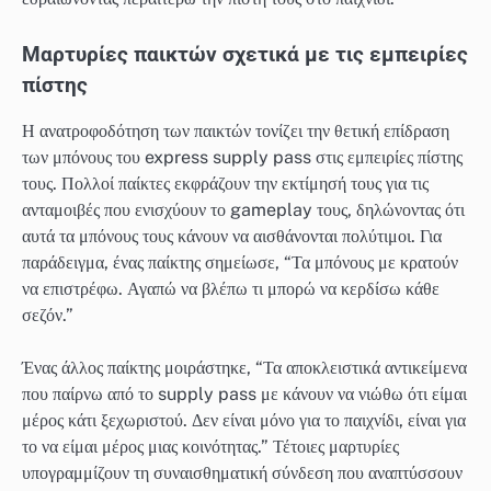
Μαρτυρίες παικτών σχετικά με τις εμπειρίες
πίστης
Η ανατροφοδότηση των παικτών τονίζει την θετική επίδραση
των μπόνους του express supply pass στις εμπειρίες πίστης
τους. Πολλοί παίκτες εκφράζουν την εκτίμησή τους για τις
ανταμοιβές που ενισχύουν το gameplay τους, δηλώνοντας ότι
αυτά τα μπόνους τους κάνουν να αισθάνονται πολύτιμοι. Για
παράδειγμα, ένας παίκτης σημείωσε, “Τα μπόνους με κρατούν
να επιστρέφω. Αγαπώ να βλέπω τι μπορώ να κερδίσω κάθε
σεζόν.”
Ένας άλλος παίκτης μοιράστηκε, “Τα αποκλειστικά αντικείμενα
που παίρνω από το supply pass με κάνουν να νιώθω ότι είμαι
μέρος κάτι ξεχωριστού. Δεν είναι μόνο για το παιχνίδι, είναι για
το να είμαι μέρος μιας κοινότητας.” Τέτοιες μαρτυρίες
υπογραμμίζουν τη συναισθηματική σύνδεση που αναπτύσσουν