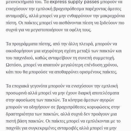
μειονεκτήματά του. Τα express supply passes μπορούν να
ενισχύσουν την εμπλοκή βραχυπρόθεσμα παρέχοντας άμεσες
ανταμοιβές, αλλά μπορεί να μην ενθαρρύνουν την μακροχρόνια
πίστη. Οι παίκτες μπορεί να αισθάνονται πίεση να ξοδεύουν πιο
συχνά για να μεγιστοποιήσουν τα οφέλη τους.
Τα προγράμματα πίστης, από την άλλη πλευρά, μπορούν να
οικοδομήσουν μια ισχυρότερη σχέση μεταξύ των παικτών και
του παιχνιδιού, καθώς ανταμείβουν τη συνεπή συμμετοχή.
Ωστόσο, μπορεί να απαιτούν μεγαλύτερη επένδυση χρόνου,
κάτι που θα μπορούσε να αποθαρρύνει ορισμένους παίκτες.
Τα εποχιακά γεγονότα μπορούν να ενισχύσουν την εμπλοκή
προσωρινά αλλά μπορεί να μην έχουν διαρκή αποτελέσματα
στην αφοσίωση των παικτών. Τα κίνητρα άμεσων αγορών
μπορούν να οδηγήσουν σε βραχυπρόθεσες κορυφώσεις στην
δραστηριότητα των παικτών, αλλά συχνά δεν προάγουν μια
πιστή βάση παικτών. Οι παίκτες μπορεί να εμπλέκονται με το
παιχνίδι για συγκεκριμένες ανταμοιβές αλλά μπορεί να μην