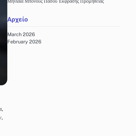
Μηνιαία Μπόνους Πάσου Έκφρασης Προμήθειας
Αρχείο
March 2026
February 2026
α,
ν,