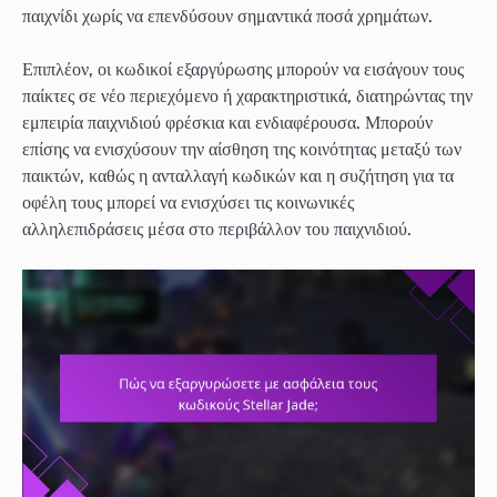
παιχνίδι χωρίς να επενδύσουν σημαντικά ποσά χρημάτων.
Επιπλέον, οι κωδικοί εξαργύρωσης μπορούν να εισάγουν τους
παίκτες σε νέο περιεχόμενο ή χαρακτηριστικά, διατηρώντας την
εμπειρία παιχνιδιού φρέσκια και ενδιαφέρουσα. Μπορούν
επίσης να ενισχύσουν την αίσθηση της κοινότητας μεταξύ των
παικτών, καθώς η ανταλλαγή κωδικών και η συζήτηση για τα
οφέλη τους μπορεί να ενισχύσει τις κοινωνικές
αλληλεπιδράσεις μέσα στο περιβάλλον του παιχνιδιού.