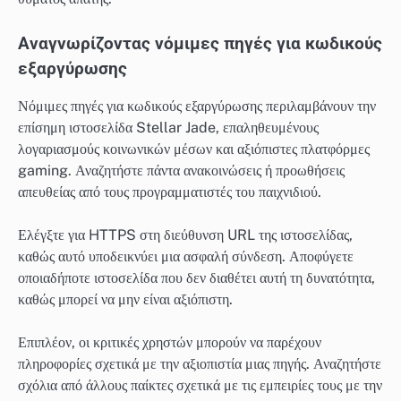
Αναγνωρίζοντας νόμιμες πηγές για κωδικούς
εξαργύρωσης
Νόμιμες πηγές για κωδικούς εξαργύρωσης περιλαμβάνουν την
επίσημη ιστοσελίδα Stellar Jade, επαληθευμένους
λογαριασμούς κοινωνικών μέσων και αξιόπιστες πλατφόρμες
gaming. Αναζητήστε πάντα ανακοινώσεις ή προωθήσεις
απευθείας από τους προγραμματιστές του παιχνιδιού.
Ελέγξτε για HTTPS στη διεύθυνση URL της ιστοσελίδας,
καθώς αυτό υποδεικνύει μια ασφαλή σύνδεση. Αποφύγετε
οποιαδήποτε ιστοσελίδα που δεν διαθέτει αυτή τη δυνατότητα,
καθώς μπορεί να μην είναι αξιόπιστη.
Επιπλέον, οι κριτικές χρηστών μπορούν να παρέχουν
πληροφορίες σχετικά με την αξιοπιστία μιας πηγής. Αναζητήστε
σχόλια από άλλους παίκτες σχετικά με τις εμπειρίες τους με την