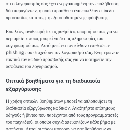
ότι ο λογαριασμός σας έχει ενεργοποιημένη την επαλήθευση
δύο παραγόντων, η οποία προσθέτει ένα επιπλέον επίπεδο
προστασίας κατά της μη εξουσιοδοτημένης πρόσβασης.
Επιπλέον, αναθεωρήστε τις ρυθμίσεις απορρήτου σας για να
περιορίσετε ποιος μπορεί να δει τις πληροφορίες του
λογαριασμού σας. Αυτό μειώνει τον κίνδυνο επιθέσεων
phishing που στοχεύουν τον λογαριασμό σας. Ενημερώνετε
τακτικά τον κωδικό πρόσβασής σας για να διατηρείτε την
ασφάλεια του λογαριασμού.
Οπτικά βοηθήματα για τη διαδικασία
εξαργύρωσης
Η χρήση οπτικών βοηθημάτων μπορεί να απλοποιήσει τη
διαδικασία εξαργύρωσης κωδικών. Αναζητήστε επίσημους
οδηγούς ή βίντεο που παρέχονται από τους προγραμματιστές
του παιχνιδιού, οι οποίοι συχνά απεικονίζουν κάθε βήμα με
σαφήνεια. Αυτοί οι πόροι μπορούν να σας βοηθήσουν να