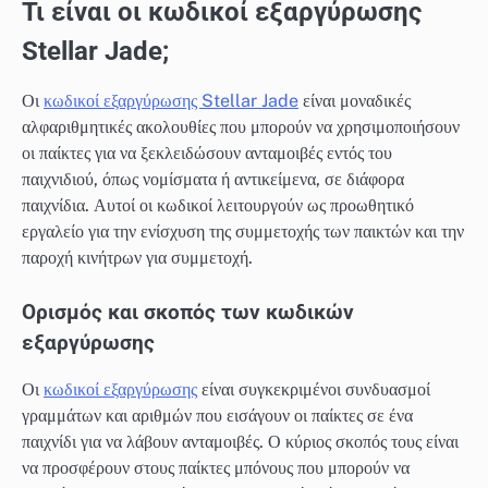
Τι είναι οι κωδικοί εξαργύρωσης
Stellar Jade;
Οι
κωδικοί εξαργύρωσης Stellar Jade
είναι μοναδικές
αλφαριθμητικές ακολουθίες που μπορούν να χρησιμοποιήσουν
οι παίκτες για να ξεκλειδώσουν ανταμοιβές εντός του
παιχνιδιού, όπως νομίσματα ή αντικείμενα, σε διάφορα
παιχνίδια. Αυτοί οι κωδικοί λειτουργούν ως προωθητικό
εργαλείο για την ενίσχυση της συμμετοχής των παικτών και την
παροχή κινήτρων για συμμετοχή.
Ορισμός και σκοπός των κωδικών
εξαργύρωσης
Οι
κωδικοί εξαργύρωσης
είναι συγκεκριμένοι συνδυασμοί
γραμμάτων και αριθμών που εισάγουν οι παίκτες σε ένα
παιχνίδι για να λάβουν ανταμοιβές. Ο κύριος σκοπός τους είναι
να προσφέρουν στους παίκτες μπόνους που μπορούν να