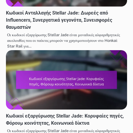
Κωδικοί Ανταλλαγής Stellar Jade: Δωρεές από
Influencers, Συνεργατικά γεγονότα, Συνεισφορές
θαυμαστών
Οι κωδικοί εξαργύρωσης Stellar Jade είναι μοναδικές αλφαριθμητικές
ακολουθίες που οι παίκτες μπορούν να χρησιμοποιήσουν στο Honkai:
Star Rail για…
Κωδικοί εξαργύρωσης Stellar Jade: Κορυφαίες πηγές,
Φόρουμ κοινότητας, Κοινωνικά δίκτυα
Οι κωδικοί εξαργύρωσης Stellar Jade είναι μοναδικές αλφαριθμητικές