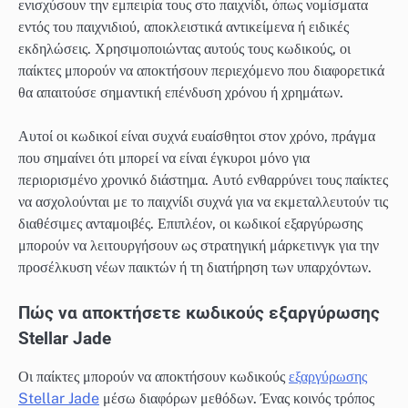
ενισχύσουν την εμπειρία τους στο παιχνίδι, όπως νομίσματα
εντός του παιχνιδιού, αποκλειστικά αντικείμενα ή ειδικές
εκδηλώσεις. Χρησιμοποιώντας αυτούς τους κωδικούς, οι
παίκτες μπορούν να αποκτήσουν περιεχόμενο που διαφορετικά
θα απαιτούσε σημαντική επένδυση χρόνου ή χρημάτων.
Αυτοί οι κωδικοί είναι συχνά ευαίσθητοι στον χρόνο, πράγμα
που σημαίνει ότι μπορεί να είναι έγκυροι μόνο για
περιορισμένο χρονικό διάστημα. Αυτό ενθαρρύνει τους παίκτες
να ασχολούνται με το παιχνίδι συχνά για να εκμεταλλευτούν τις
διαθέσιμες ανταμοιβές. Επιπλέον, οι κωδικοί εξαργύρωσης
μπορούν να λειτουργήσουν ως στρατηγική μάρκετινγκ για την
προσέλκυση νέων παικτών ή τη διατήρηση των υπαρχόντων.
Πώς να αποκτήσετε κωδικούς εξαργύρωσης
Stellar Jade
Οι παίκτες μπορούν να αποκτήσουν κωδικούς
εξαργύρωσης
Stellar Jade
μέσω διαφόρων μεθόδων. Ένας κοινός τρόπος